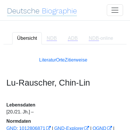
Deutsche
Biographie
Übersicht
NDB
ADB
NDB
-online
Literatur
Orte
Zitierweise
Lu-Rauscher, Chin-Lin
Lebensdaten
[20./21. Jh.] –
Normdaten
GND: 1012806871
|
GND-Explorer
|
OGND
|