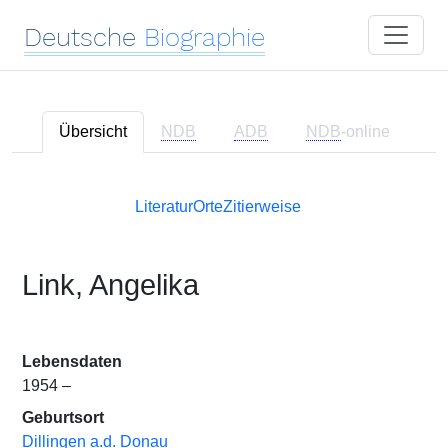
Deutsche
Biographie
Übersicht
NDB
ADB
NDB
-online
Literatur
Orte
Zitierweise
Link, Angelika
Lebensdaten
1954 –
Geburtsort
Dillingen a.d. Donau