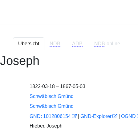
Übersicht
NDB
ADB
NDB
-online
 Joseph
1822-03-18 – 1867-05-03
Schwäbisch Gmünd
Schwäbisch Gmünd
GND: 1012806154
|
GND-Explorer
|
OGND
Hieber, Joseph