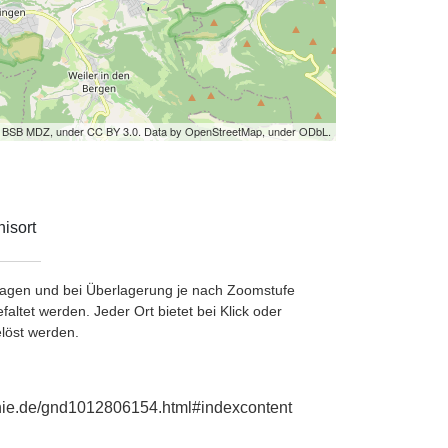
by BSB MDZ, under CC BY 3.0. Data by OpenStreetMap, under ODbL.
isort
etragen und bei Überlagerung je nach Zoomstufe
ltet werden. Jeder Ort bietet bei Klick oder
löst werden.
phie.de/gnd1012806154.html#indexcontent