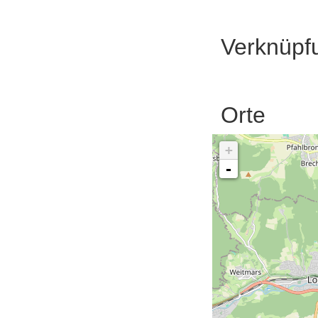
Verknüpf
Orte
+
-