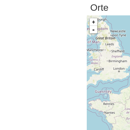
Orte
+
-