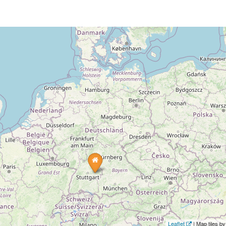
Leaflet
| Map tiles 