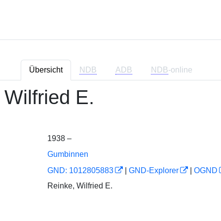
Übersicht
NDB
ADB
NDB
-online
 Wilfried E.
1938 –
Gumbinnen
GND: 1012805883
|
GND-Explorer
|
OGND
Reinke, Wilfried E.