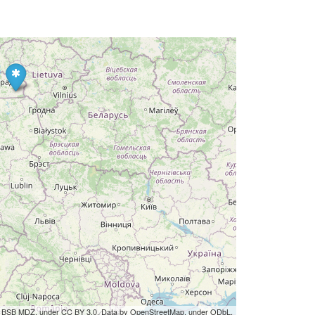
by BSB MDZ, under CC BY 3.0. Data by OpenStreetMap, under ODbL.