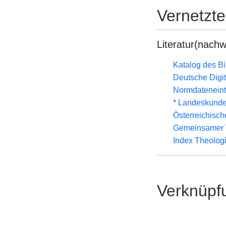
Vernetzt
Literatur(nachw
Katalog des B
Deutsche Digit
Normdateneint
* Landeskunde
Österreichisc
Gemeinsamer 
Index Theolog
Verknüpf