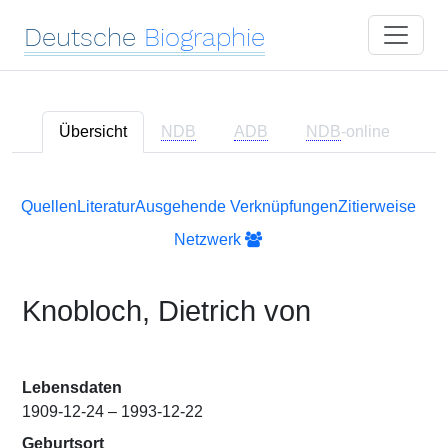
Deutsche
Biographie
Übersicht
NDB
ADB
NDB
-online
Quellen
Literatur
Ausgehende Verknüpfungen
Zitierweise
Netzwerk
Knobloch, Dietrich von
Lebensdaten
1909-12-24 – 1993-12-22
Geburtsort