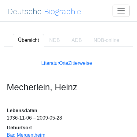
Deutsche
Biographie
Übersicht
NDB
ADB
NDB
-online
Literatur
Orte
Zitierweise
Mecherlein, Heinz
Lebensdaten
1936-11-06 – 2009-05-28
Geburtsort
Bad Mergentheim