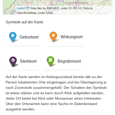
Leaflet
| Map tiles by BSB MDZ, under CC BY 3.0. Data by
OpenStreetMap, under ODbL.
Symbole auf der Karte
Geburtsort
Wirkungsort
Sterbeort
Begräbnisort
Auf der Karte werden im Anfangszustand bereits alle zu der
Person lokalisierten Orte eingetragen und bei Überlagerung je
nach Zoomstufe zusammengefaßt. Der Schatten des Symbols
ist etwas stärker und es kann durch Klick aufgefaltet werden.
Jeder Ort bietet bei Klick oder Mouseover einen Infokasten.
Über den Ortsnamen kann eine Suche im Datenbestand
ausgelöst werden.