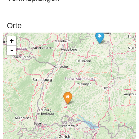
Orte
+
-