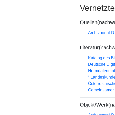
Vernetzt
Quellen(nachwe
Archivportal-
Literatur(nachw
Katalog des B
Deutsche Digit
Normdateneint
* Landeskunde
Österreichisc
Gemeinsamer 
Objekt/Werk(n