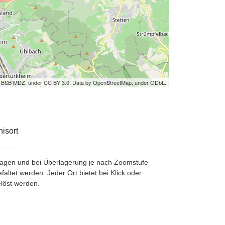
by BSB MDZ, under CC BY 3.0. Data by OpenStreetMap, under ODbL.
isort
etragen und bei Überlagerung je nach Zoomstufe
ltet werden. Jeder Ort bietet bei Klick oder
löst werden.