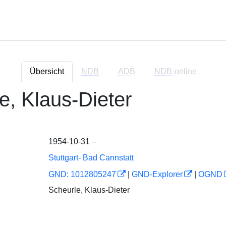
Übersicht
NDB
ADB
NDB
-online
e, Klaus-Dieter
1954-10-31 –
Stuttgart- Bad Cannstatt
GND: 1012805247
|
GND-Explorer
|
OGND
Scheurle, Klaus-Dieter