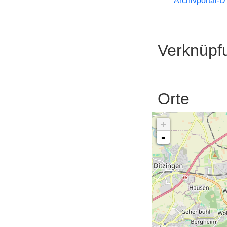
Archivportal-
Verknüpf
Orte
+
-