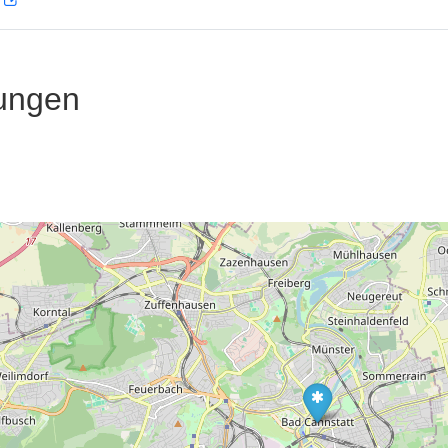
D
ungen