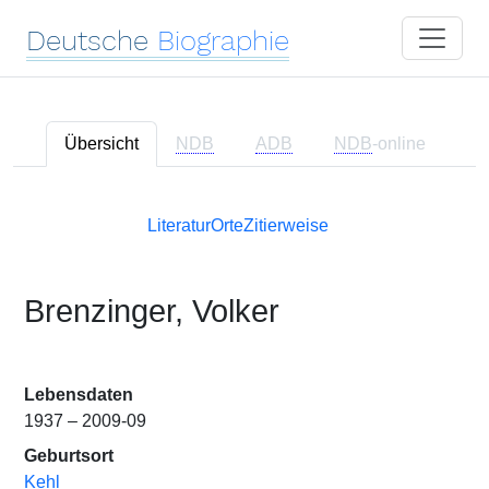
Deutsche
Biographie
Übersicht
NDB
ADB
NDB
-online
Literatur
Orte
Zitierweise
Brenzinger, Volker
Lebensdaten
1937 – 2009-09
Geburtsort
Kehl