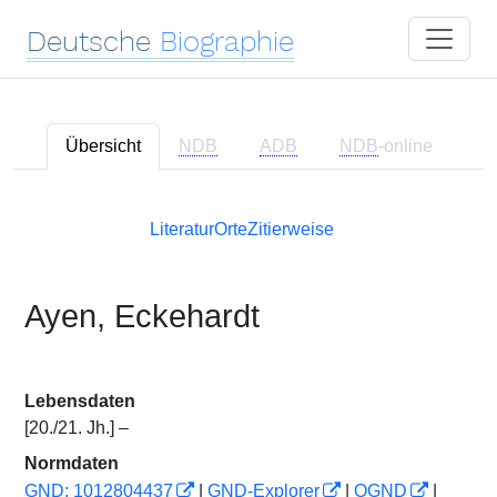
Deutsche
Biographie
Übersicht
NDB
ADB
NDB
-online
Literatur
Orte
Zitierweise
Ayen, Eckehardt
Lebensdaten
[20./21. Jh.] –
Normdaten
GND: 1012804437
|
GND-Explorer
|
OGND
|