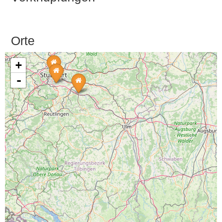
Orte
+
-