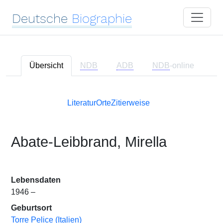
Deutsche
Biographie
Übersicht
NDB
ADB
NDB
-online
Literatur
Orte
Zitierweise
Abate-Leibbrand, Mirella
Lebensdaten
1946 –
Geburtsort
Torre Pelice (Italien)