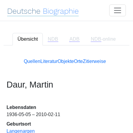
Deutsche
Biographie
Übersicht
NDB
ADB
NDB
-online
Quellen
Literatur
Objekte
Orte
Zitierweise
Daur, Martin
Lebensdaten
1936-05-05 – 2010-02-11
Geburtsort
Langenargen