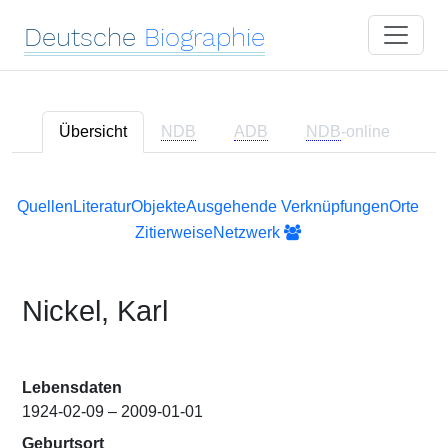
Deutsche
Biographie
Übersicht
NDB
ADB
NDB
-online
Quellen
Literatur
Objekte
Ausgehende Verknüpfungen
Orte
Zitierweise
Netzwerk
Nickel, Karl
Lebensdaten
1924-02-09 – 2009-01-01
Geburtsort