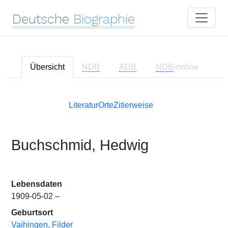
Deutsche
Biographie
Übersicht
NDB
ADB
NDB
-online
Literatur
Orte
Zitierweise
Buchschmid, Hedwig
Lebensdaten
1909-05-02 –
Geburtsort
Vaihingen, Filder