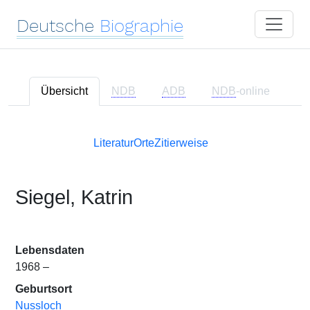
Deutsche
Biographie
Übersicht
NDB
ADB
NDB
-online
Literatur
Orte
Zitierweise
Siegel, Katrin
Lebensdaten
1968 –
Geburtsort
Nussloch