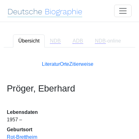
Deutsche
Biographie
Übersicht
NDB
ADB
NDB
-online
Literatur
Orte
Zitierweise
Pröger, Eberhard
Lebensdaten
1957 –
Geburtsort
Rot-Brettheim