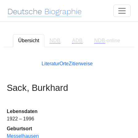
Deutsche
Biographie
Übersicht
NDB
ADB
NDB
-online
Literatur
Orte
Zitierweise
Sack, Burkhard
Lebensdaten
1922 – 1996
Geburtsort
Messelhausen