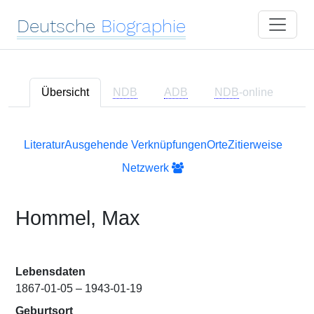
Deutsche
Biographie
Übersicht
NDB
ADB
NDB
-online
Literatur
Ausgehende Verknüpfungen
Orte
Zitierweise
Netzwerk
Hommel, Max
Lebensdaten
1867-01-05 – 1943-01-19
Geburtsort