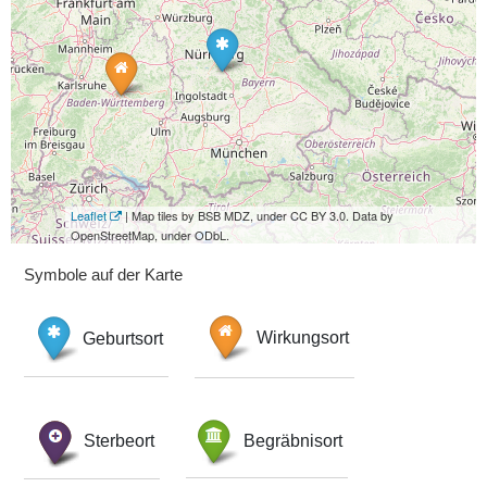
Leaflet
| Map tiles by BSB MDZ, under CC BY 3.0. Data by
OpenStreetMap, under ODbL.
Symbole auf der Karte
Geburtsort
Wirkungsort
Sterbeort
Begräbnisort