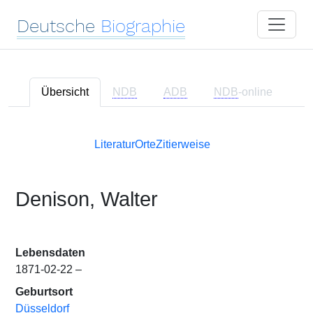
Deutsche
Biographie
Übersicht
NDB
ADB
NDB
-online
Literatur
Orte
Zitierweise
Denison, Walter
Lebensdaten
1871-02-22 –
Geburtsort
Düsseldorf