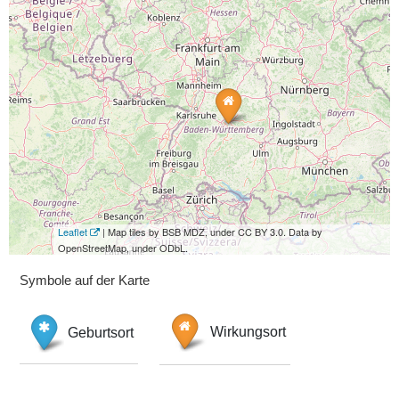
Leaflet
| Map tiles by BSB MDZ, under CC BY 3.0. Data by
OpenStreetMap, under ODbL.
Symbole auf der Karte
Geburtsort
Wirkungsort