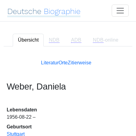
Deutsche
Biographie
Übersicht
NDB
ADB
NDB
-online
Literatur
Orte
Zitierweise
Weber, Daniela
Lebensdaten
1956-08-22 –
Geburtsort
Stuttgart