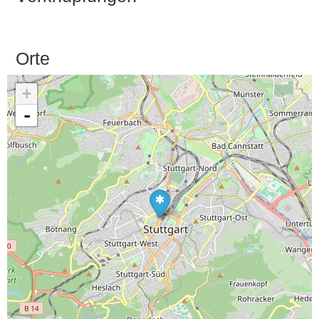
Orte
+
-