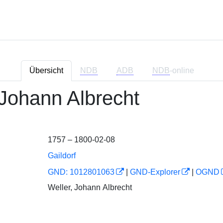
Übersicht
NDB
ADB
NDB
-online
 Johann Albrecht
1757 – 1800-02-08
Gaildorf
GND: 1012801063
|
GND-Explorer
|
OGND
Weller, Johann Albrecht