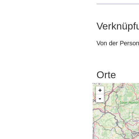
Verknüpf
Von der Perso
Orte
+
-