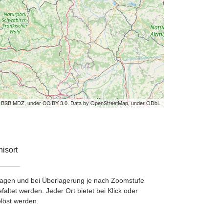
by BSB MDZ, under CC BY 3.0. Data by OpenStreetMap, under ODbL.
isort
etragen und bei Überlagerung je nach Zoomstufe
ltet werden. Jeder Ort bietet bei Klick oder
löst werden.