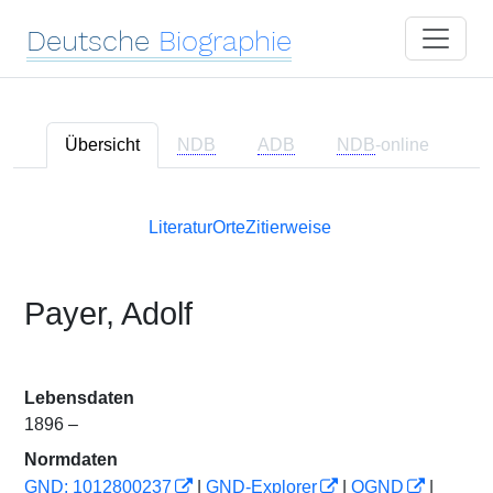
Deutsche
Biographie
Übersicht
NDB
ADB
NDB
-online
Literatur
Orte
Zitierweise
Payer, Adolf
Lebensdaten
1896 –
Normdaten
GND: 1012800237
|
GND-Explorer
|
OGND
|