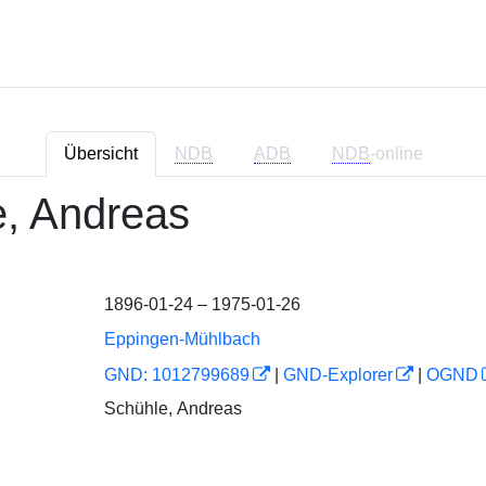
Übersicht
NDB
ADB
NDB
-online
e, Andreas
1896-01-24 – 1975-01-26
Eppingen-Mühlbach
GND: 1012799689
|
GND-Explorer
|
OGND
Schühle, Andreas