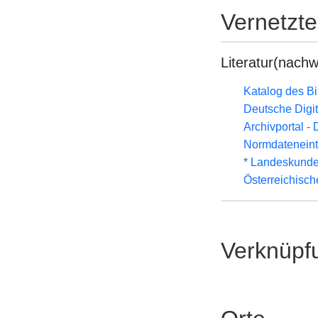
Vernetzt
Literatur(nachw
Katalog des B
Deutsche Digit
Archivportal -
Normdateneint
* Landeskunde
Österreichisc
Verknüpf