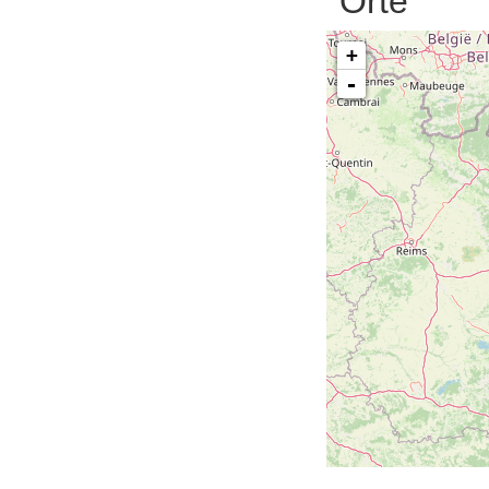
Orte
+
-