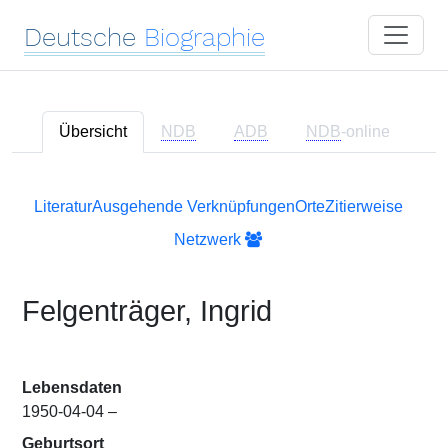
Deutsche
Biographie
Übersicht
NDB
ADB
NDB
-online
Literatur
Ausgehende Verknüpfungen
Orte
Zitierweise
Netzwerk
Felgenträger, Ingrid
Lebensdaten
1950-04-04 –
Geburtsort