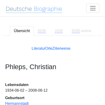
Deutsche
Biographie
Übersicht
NDB
ADB
NDB
-online
Literatur
Orte
Zitierweise
Phleps, Christian
Lebensdaten
1934-06-02 – 2008-08-12
Geburtsort
Hermannstadt