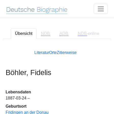
Deutsche
Biographie
Übersicht
NDB
ADB
NDB
-online
Literatur
Orte
Zitierweise
Böhler, Fidelis
Lebensdaten
1887-03-24 –
Geburtsort
Fridingen an der Donau