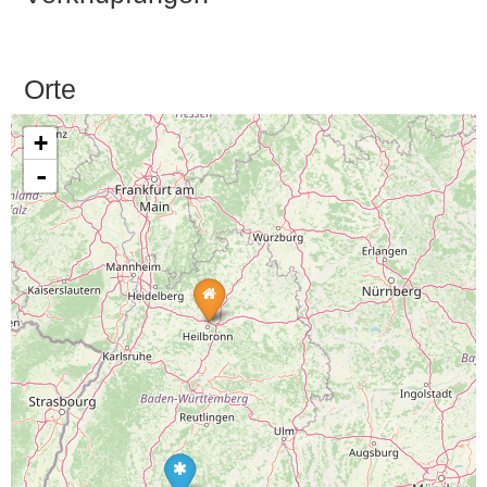
Orte
+
-