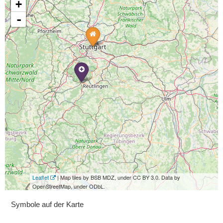
+
-
Leaflet
| Map tiles by BSB MDZ, under CC BY 3.0. Data by
OpenStreetMap, under ODbL.
Symbole auf der Karte