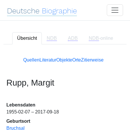
Deutsche
Biographie
Übersicht
NDB
ADB
NDB
-online
Quellen
Literatur
Objekte
Orte
Zitierweise
Rupp, Margit
Lebensdaten
1955-02-07 – 2017-09-18
Geburtsort
Bruchsal