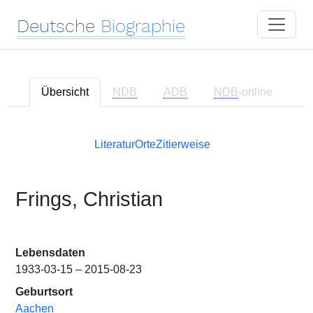
Deutsche
Biographie
Übersicht
NDB
ADB
NDB
-online
Literatur
Orte
Zitierweise
Frings, Christian
Lebensdaten
1933-03-15 – 2015-08-23
Geburtsort
Aachen