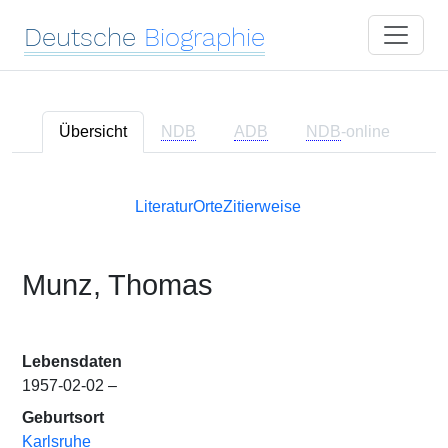
Deutsche
Biographie
Übersicht
NDB
ADB
NDB
-online
Literatur
Orte
Zitierweise
Munz, Thomas
Lebensdaten
1957-02-02 –
Geburtsort
Karlsruhe