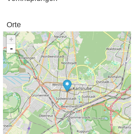
Orte
+
-