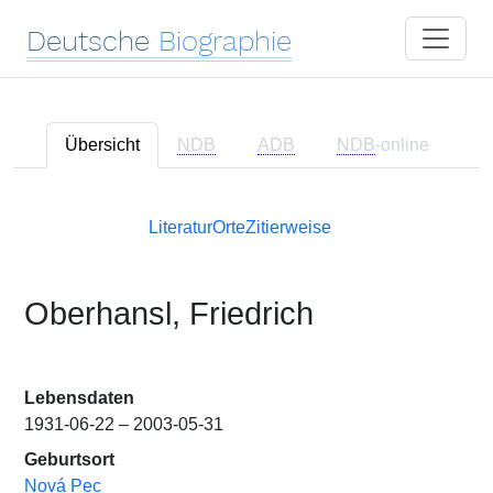
Deutsche
Biographie
Übersicht
NDB
ADB
NDB
-online
Literatur
Orte
Zitierweise
Oberhansl, Friedrich
Lebensdaten
1931-06-22 – 2003-05-31
Geburtsort
Nová Pec