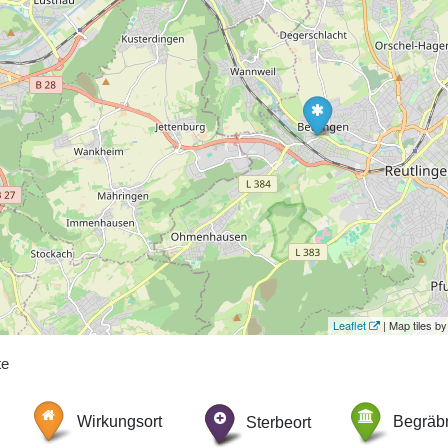
Leaflet
| Map tiles 
te
Wirkungsort
Sterbeort
Begräbn