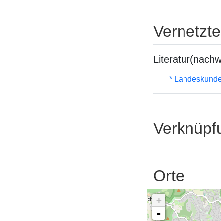
Vernetzt
Literatur(nachw
* Landeskunde
Verknüpf
Orte
+
-