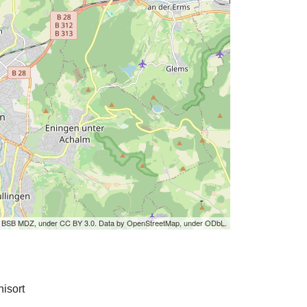
by BSB MDZ, under CC BY 3.0. Data by OpenStreetMap, under ODbL.
isort