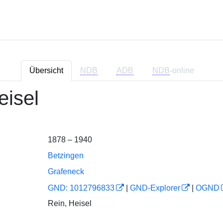
Übersicht
NDB
ADB
NDB
-online
eisel
1878 – 1940
Betzingen
Grafeneck
GND: 1012796833
|
GND-Explorer
|
OGND
Rein, Heisel