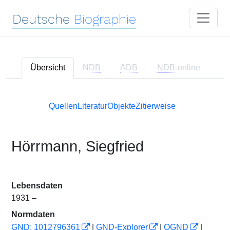
Deutsche
Biographie
Übersicht
NDB
ADB
NDB
-online
Quellen
Literatur
Objekte
Zitierweise
Hörrmann, Siegfried
Lebensdaten
1931 –
Normdaten
GND: 1012796361
|
GND-Explorer
|
OGND
|