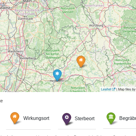
Leaflet
| Map tiles 
te
Wirkungsort
Sterbeort
Begräbn