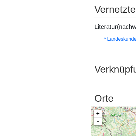
Vernetzt
Literatur(nachw
* Landeskunde
Verknüpf
Orte
+
-