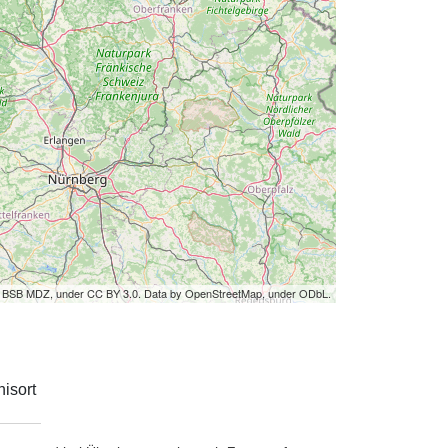
by BSB MDZ, under CC BY 3.0. Data by OpenStreetMap, under ODbL.
isort