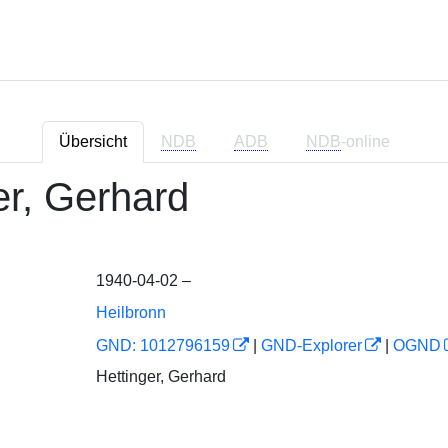
Übersicht
NDB
ADB
NDB
-online
er, Gerhard
1940-04-02 –
Heilbronn
GND: 1012796159
|
GND-Explorer
|
OGND
Hettinger, Gerhard