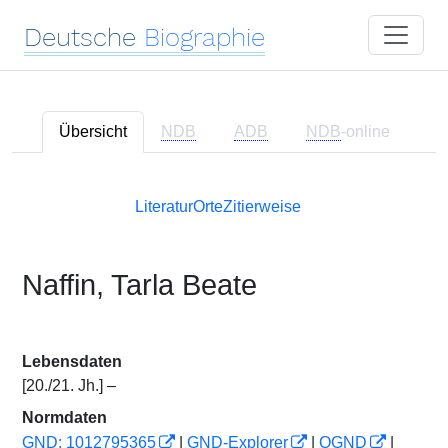
Deutsche
Biographie
Übersicht
NDB
ADB
NDB
-online
Literatur
Orte
Zitierweise
Naffin, Tarla Beate
Lebensdaten
[20./21. Jh.] –
Normdaten
GND: 1012795365
|
GND-Explorer
|
OGND
|