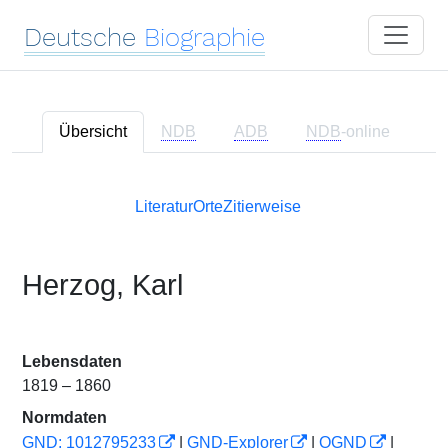
Deutsche
Biographie
Übersicht
NDB
ADB
NDB
-online
Literatur
Orte
Zitierweise
Herzog, Karl
Lebensdaten
1819 – 1860
Normdaten
GND: 1012795233
|
GND-Explorer
|
OGND
|