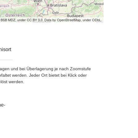
by BSB MDZ, under CC BY 3.0. Data by OpenStreetMap, under ODbL.
isort
etragen und bei Überlagerung je nach Zoomstufe
ltet werden. Jeder Ort bietet bei Klick oder
löst werden.
he-