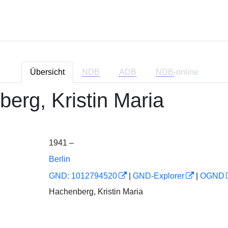
Übersicht
NDB
ADB
NDB
-online
erg, Kristin Maria
1941 –
Berlin
GND: 1012794520
|
GND-Explorer
|
OGND
Hachenberg, Kristin Maria