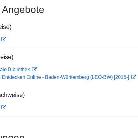
e Angebote
ise)
D
eise)
ale Bibliothek
 Entdecken Online - Baden-Württemberg (LEO-BW) [2015-]
achweise)
D
ungen