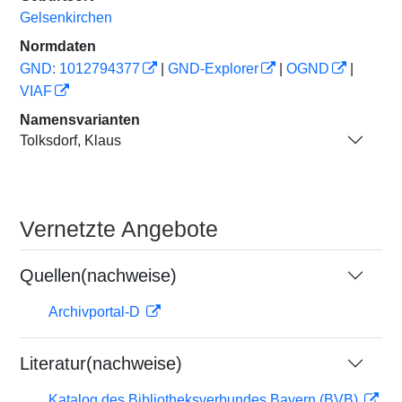
Gelsenkirchen
Normdaten
GND: 1012794377
|
GND-Explorer
|
OGND
|
VIAF
Namensvarianten
Tolksdorf, Klaus
Vernetzte Angebote
Quellen(nachweise)
Archivportal-D
Literatur(nachweise)
Katalog des Bibliotheksverbundes Bayern (BVB)