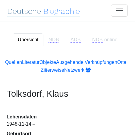
Deutsche
Biographie
Übersicht
NDB
ADB
NDB
-online
Quellen
Literatur
Objekte
Ausgehende Verknüpfungen
Orte
Zitierweise
Netzwerk
Tolksdorf, Klaus
Lebensdaten
1948-11-14 –
Geburtsort