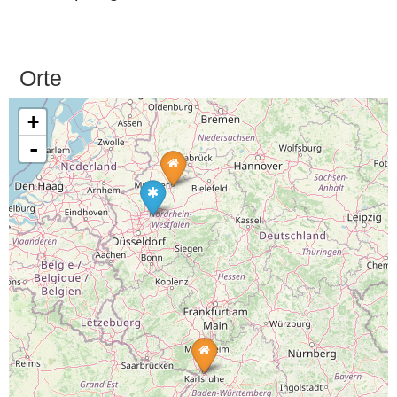
Orte
+
-