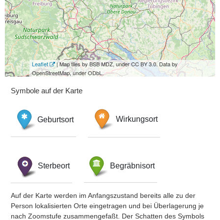
Leaflet
| Map tiles by BSB MDZ, under CC BY 3.0. Data by
OpenStreetMap, under ODbL.
Symbole auf der Karte
Geburtsort
Wirkungsort
Sterbeort
Begräbnisort
Auf der Karte werden im Anfangszustand bereits alle zu der
Person lokalisierten Orte eingetragen und bei Überlagerung je
nach Zoomstufe zusammengefaßt. Der Schatten des Symbols