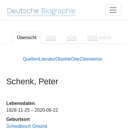
Deutsche
Biographie
Übersicht
NDB
ADB
NDB
-online
Quellen
Literatur
Objekte
Orte
Zitierweise
Schenk, Peter
Lebensdaten
1928-11-25 – 2020-06-22
Geburtsort
Schwäbisch Gmünd