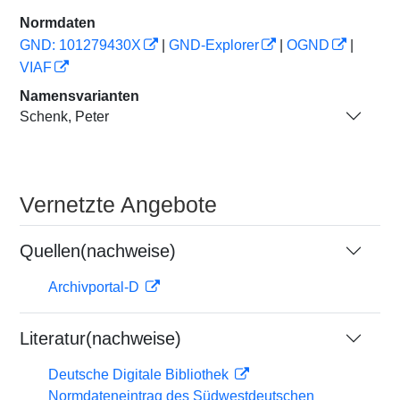
Normdaten
GND: 101279430X
|
GND-Explorer
|
OGND
|
VIAF
Namensvarianten
Schenk, Peter
Vernetzte Angebote
Quellen(nachweise)
Archivportal-D
Literatur(nachweise)
Deutsche Digitale Bibliothek
Normdateneintrag des Südwestdeutschen