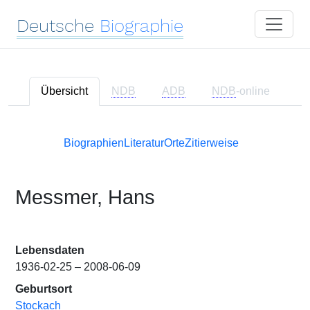
Deutsche
Biographie
Übersicht
NDB
ADB
NDB
-online
Biographien
Literatur
Orte
Zitierweise
Messmer, Hans
Lebensdaten
1936-02-25 – 2008-06-09
Geburtsort
Stockach