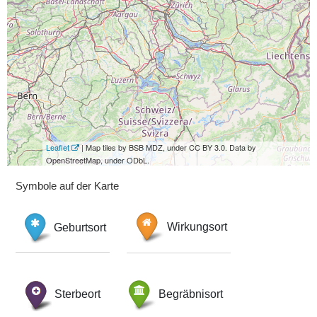
Leaflet
| Map tiles by BSB MDZ, under CC BY 3.0. Data by
OpenStreetMap, under ODbL.
Symbole auf der Karte
Geburtsort
Wirkungsort
Sterbeort
Begräbnisort