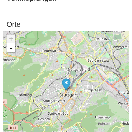
Orte
+
-