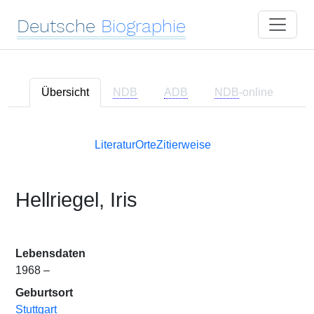
Deutsche
Biographie
Übersicht
NDB
ADB
NDB
-online
Literatur
Orte
Zitierweise
Hellriegel, Iris
Lebensdaten
1968 –
Geburtsort
Stuttgart