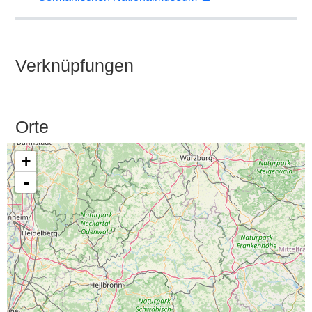
Verknüpfungen
Orte
+
-