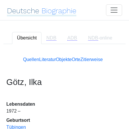
Deutsche
Biographie
Übersicht
NDB
ADB
NDB
-online
Quellen
Literatur
Objekte
Orte
Zitierweise
Götz, Ilka
Lebensdaten
1972 –
Geburtsort
Tübingen