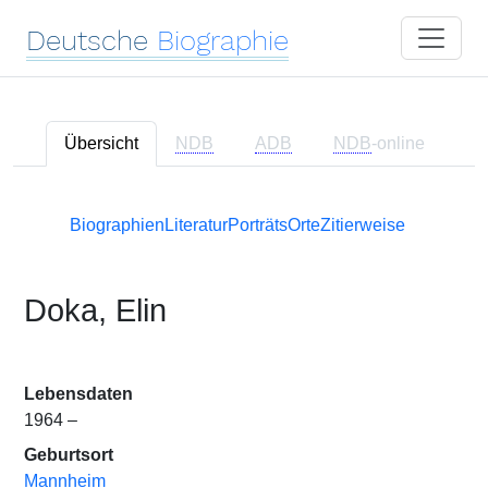
Deutsche
Biographie
Übersicht
NDB
ADB
NDB
-online
Biographien
Literatur
Porträts
Orte
Zitierweise
Doka, Elin
Lebensdaten
1964 –
Geburtsort
Mannheim