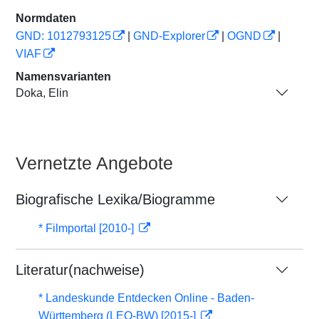
Normdaten
GND: 1012793125
|
GND-Explorer
|
OGND
|
VIAF
Namensvarianten
Doka, Elin
Vernetzte Angebote
Biografische Lexika/Biogramme
* Filmportal [2010-]
Literatur(nachweise)
* Landeskunde Entdecken Online - Baden-
Württemberg (LEO-BW) [2015-]