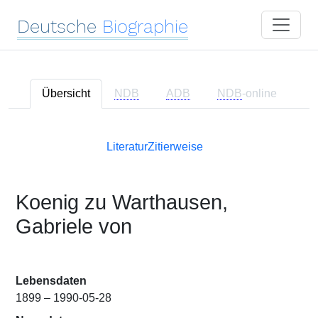
Deutsche
Biographie
Übersicht
NDB
ADB
NDB
-online
Literatur
Zitierweise
Koenig zu Warthausen,
Gabriele von
Lebensdaten
1899 – 1990-05-28