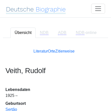
Deutsche
Biographie
Übersicht
NDB
ADB
NDB
-online
Literatur
Orte
Zitierweise
Veith, Rudolf
Lebensdaten
1925 –
Geburtsort
Sertão