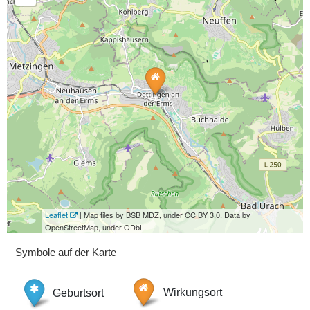
Leaflet
| Map tiles by BSB MDZ, under CC BY 3.0. Data by
OpenStreetMap, under ODbL.
Symbole auf der Karte
Geburtsort
Wirkungsort