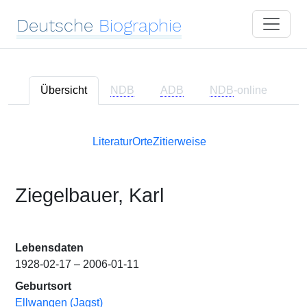
Deutsche
Biographie
Übersicht
NDB
ADB
NDB
-online
Literatur
Orte
Zitierweise
Ziegelbauer, Karl
Lebensdaten
1928-02-17 – 2006-01-11
Geburtsort
Ellwangen (Jagst)