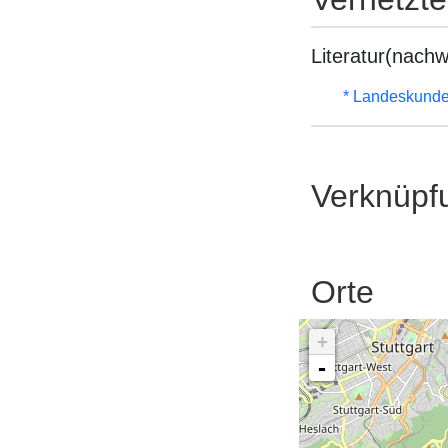
Literatur(nachw
* Landeskunde
Verknüpf
Orte
+
-