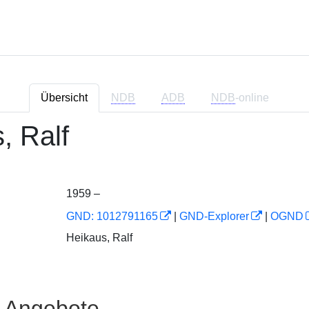
Übersicht
NDB
ADB
NDB
-online
, Ralf
1959 –
GND: 1012791165
|
GND-Explorer
|
OGND
Heikaus, Ralf
e Angebote