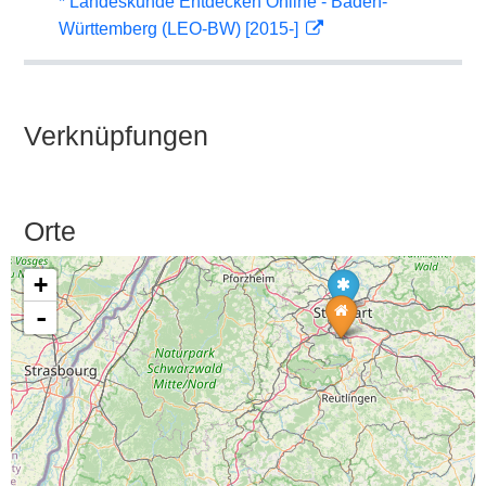
* Landeskunde Entdecken Online - Baden-
Württemberg (LEO-BW) [2015-]
Verknüpfungen
Orte
+
-