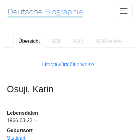
Deutsche
Biographie
Übersicht
NDB
ADB
NDB
-online
Literatur
Orte
Zitierweise
Osuji, Karin
Lebensdaten
1966-03-23 –
Geburtsort
Stuttgart