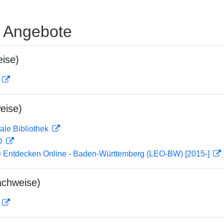
e Angebote
ise)
D
eise)
ale Bibliothek
 D
 Entdecken Online - Baden-Württemberg (LEO-BW) [2015-]
achweise)
D