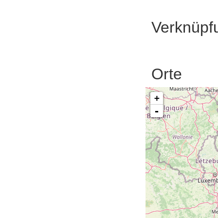
Verknüpf
Orte
+
-