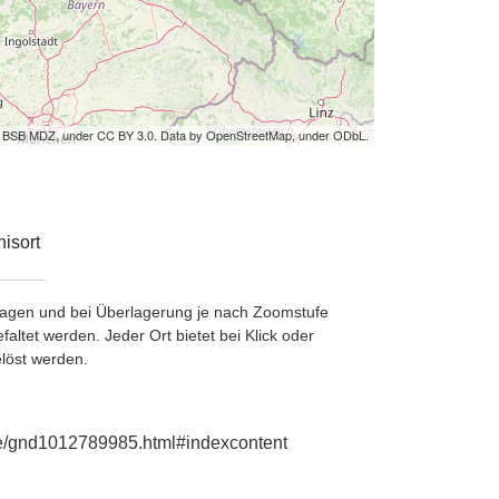
by BSB MDZ, under CC BY 3.0. Data by OpenStreetMap, under ODbL.
isort
etragen und bei Überlagerung je nach Zoomstufe
ltet werden. Jeder Ort bietet bei Klick oder
löst werden.
.de/gnd1012789985.html#indexcontent