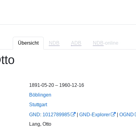
Übersicht
NDB
ADB
NDB
-online
tto
1891-05-20 – 1960-12-16
Böblingen
Stuttgart
GND: 1012789985
|
GND-Explorer
|
OGND
Lang, Otto