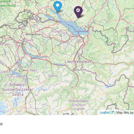
Leaflet
| Map tiles 
te