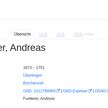
Übersicht
NDB
ADB
NDB
-online
er, Andreas
1673 – 1751
Überlingen
Brochenzell
GND: 1012789969
|
GND-Explorer
|
OGND
Fuetterer, Andreas