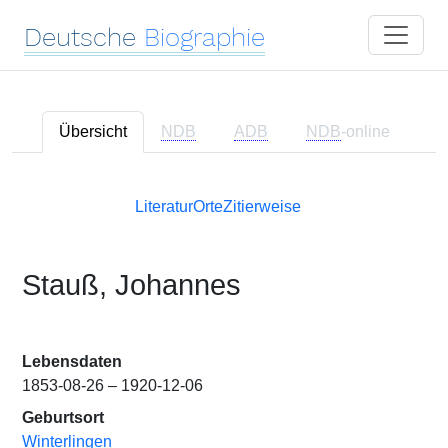
Deutsche
Biographie
Übersicht
NDB
ADB
NDB
-online
Literatur
Orte
Zitierweise
Stauß, Johannes
Lebensdaten
1853-08-26 – 1920-12-06
Geburtsort
Winterlingen