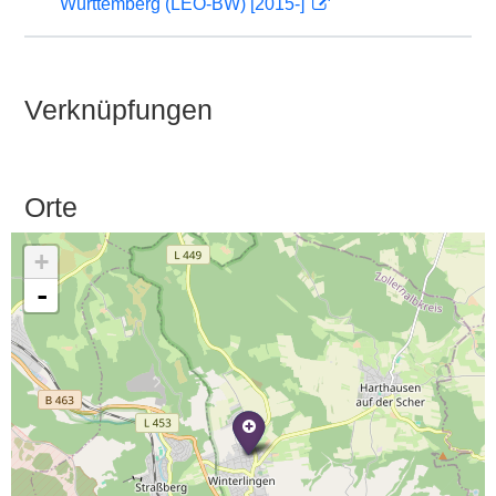
Württemberg (LEO-BW) [2015-]
Verknüpfungen
Orte
+
-