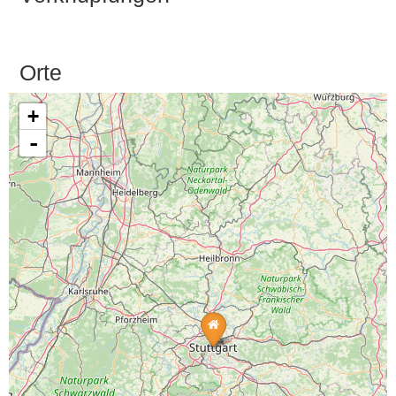
Orte
+
-