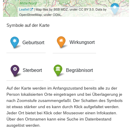
Leaflet
| Map tiles by BSB MDZ, under CC BY 3.0. Data by
OpenStreetMap, under ODbL.
Symbole auf der Karte
Geburtsort
Wirkungsort
Sterbeort
Begräbnisort
Auf der Karte werden im Anfangszustand bereits alle zu der
Person lokalisierten Orte eingetragen und bei Überlagerung je
nach Zoomstufe zusammengefaßt. Der Schatten des Symbols
ist etwas stärker und es kann durch Klick aufgefaltet werden.
Jeder Ort bietet bei Klick oder Mouseover einen Infokasten.
Über den Ortsnamen kann eine Suche im Datenbestand
ausgelöst werden.