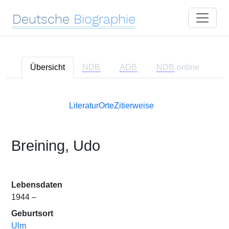
Deutsche
Biographie
Übersicht
NDB
ADB
NDB
-online
Literatur
Orte
Zitierweise
Breining, Udo
Lebensdaten
1944 –
Geburtsort
Ulm